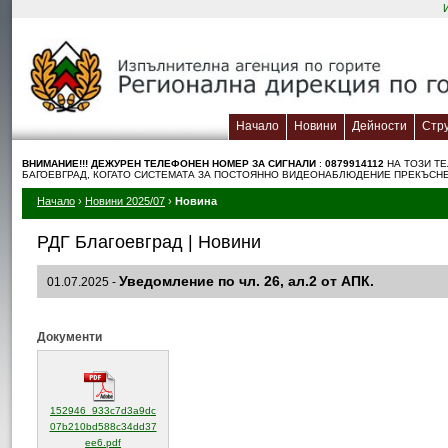
Начало
Новини
Дейности
Стр
ВНИМАНИЕ!!! ДЕЖУРЕН TЕЛЕФОНЕН НОМЕР ЗА СИГНАЛИ
:
0879914112
НА ТОЗИ Т
БАГОЕВГРАД, КОГАТО СИСТЕМАТА ЗА ПОСТОЯННО ВИДЕОНАБЛЮДЕНИЕ ПРЕКЪСНЕ
Начало
›
Новини 2025/07
›
Новина
РДГ Благоевград | Новини
Уведомление по чл. 26, ал.2 от АПК.
01.07.2025 -
Документи
152946_933c7d3a9dc
07b210bd588c34dd37
(отваря се в нов прозорец)
ee6.pdf