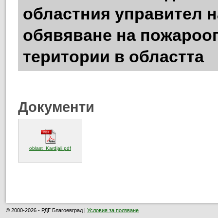
областния управител н
обявяване на пожарооп
територии в областта
Документи
(отваря се в нов прозорец)
oblast_Kardjali.pdf
© 2000-2026 - РДГ Благоевград |
Условия за ползване