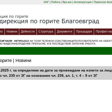
ИАГ
|
Работа
|
Връзки
|
Антикорупция
|
Превозни бил
ло
Новини
Дейности
Структура
Документи
Процедури
Профил на 
 СИГНАЛИ
:
0879914112
НА ТОЗИ ТЕЛЕФОН СОБСТВЕНИЦИТЕ/ПОЛЗВАТЕЛИТЕ НА ОБЕКТИ 
ННО ВИДЕОНАБЛЮДЕНИЕ ПРЕКЪСНЕ, И В ПОСЛЕДСТВИЕ ЗАПОЧНЕ РАБОТА.
орите | Новини
.2025 г. за определяне на дати за провеждане на изпити за ли
чл. 235 от ЗГ на основание чл. 239, ал. 1, т. 4 – 9 от ЗГ