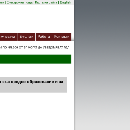
(отваря се в нов прозорец)
ети
|
Електронна поща
|
Карта на сайта
|
English
(отваря се в нов прозорец)
(отваря се в нов прозорец)
купувача
Е-услуги
Работа
Контакти
ПО ЧЛ.206 ОТ ЗГ МОГАТ ДА УВЕДОМЯВАТ РДГ
ца със средно образование и за