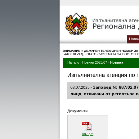
Нача
ВНИМАНИЕ!!! ДЕЖУРЕН TЕЛЕФОНЕН НОМЕР ЗА
БАГОЕВГРАД, КОГАТО СИСТЕМАТА ЗА ПОСТОЯ
Начало
›
Новини 2025/07
›
Новина
Изпълнителна агенция по г
Заповед № 687/02.07
03.07.2025 -
лица, отписани от регистъра по 
Документи
(отваря се в нов прозорец)
687.pdf