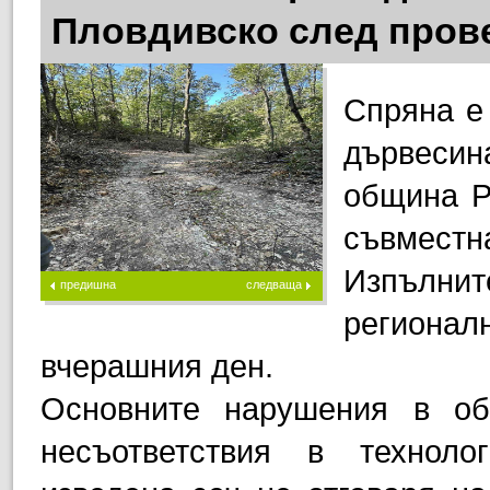
Пловдивско след прове
Спряна е 
дървесин
община Р
съвмес
Изпълн
предишна
следваща
региона
вчерашния ден.
Основните нарушения в об
несъответствия в техноло