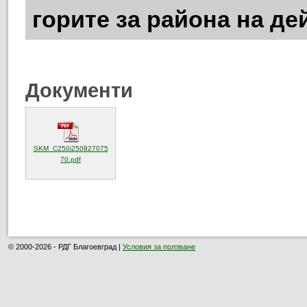
горите за района на де
Документи
SKM_C250i250827075
(отваря се в нов прозорец)
70.pdf
© 2000-2026 - РДГ Благоевград |
Условия за ползване