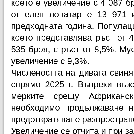
което е увеличение с 4 087 б
от елен лопатар е 13 971 
предходната година. Популаци
което представлява ръст от 4
535 броя, с ръст от 8,5%. Му
увеличение с 9,3%.
Числеността на дивата свиня
спрямо 2025 г. Въпреки въз
мерките срещу Африканс
необходимо продължаване н
предотвратяване разпростран
Увеличение се отчита и при з