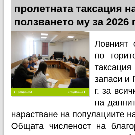
пролетната таксация на
ползването му за 2026 г
Ловният 
по горит
таксаци
запаси и 
г. за вси
предишна
следваща
на данни
нарастване на популациите на
Общата численост на благо