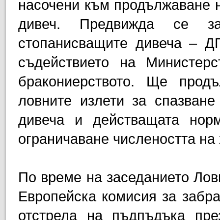
насочени към продължаване н
дивеч. Предвижда се з
стопанисващите дивеча – Д
съдействието на Министер
бракониерството. Ще прод
ловните излети за спазване
дивеча и действащата норм
ограничаване числеността на
По време на заседанието Лов
Европейска комисия за забр
отстрела на пъдпъдъка пре