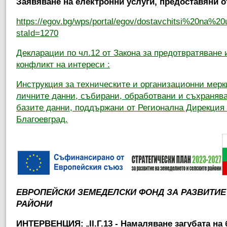
Заявяване на електронни услуги, предоставяни о
https://egov.bg/wps/portal/egov/dostavchitsi%20na%20us
staId=1270
Декларации по чл.12 от Закона за предотвратяване 
конфликт на интереси :
Инструкция за техническите и организационни мерк
личните данни, събирани, обработвани и съхранява
базите данни, поддържани от Регионална Дирекция п
Благоевград.
ЕВРОПЕЙСКИ ЗЕМЕДЕЛСКИ ФОНД ЗА РАЗВИТИЕ
РАЙОНИ
ИНТЕРВЕНЦИЯ:
„
ІІ.Г.13 - Намаляване загубата н