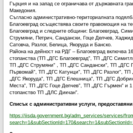
Гърция и на запад се ограничава от държавната гра
Македония.
Съгласно административно-териториалната подялба
Благоевград осъществява своите правомощия на те
Благоевград и следните общини: Благоевград, Сими
Струмяни, Петрич, Сандански, Гоце Делчев, Хаджи
Сатовча, Разлог, Белица, Якоруда и Банско.
Района на дейност на РДГ – Благоевград включва 1
стопанства (ТП „ДГС Благоевград”, ТП „ДГС Симитли
ТП „ДГС Струмяни” , ТП „ДГС Сандански”, ТП „ДГС 
Първомай”, ТП „ДГС Катунци”, ТП „ДГС Разлог”, ТП
„ДГС Якоруда”, ТП „ДГС Елешница”, ТП „ДГС Добри
Места”, ТП „ДГС Гоце Делчев”, ТП „ДГС Гърмен” и 
стопанство ТП „ДЛС Дикчан”.
Списък с административни услуги, предоставяни
https://iisda.government.bg/adm_services/services/from
search=1&subSectionId=170&search=1&subSectionId=