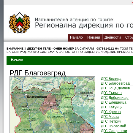
Начало
Новини
Дейности
Стр
ВНИМАНИЕ!!! ДЕЖУРЕН TЕЛЕФОНЕН НОМЕР ЗА СИГНАЛИ
:
0879914112
НА ТОЗИ Т
БАГОЕВГРАД, КОГАТО СИСТЕМАТА ЗА ПОСТОЯННО ВИДЕОНАБЛЮДЕНИЕ ПРЕКЪСНЕ
Начало
РДГ Благоевград
ДГС Белица
ДГС Благоевград
ДГС Гоце Делчев
ДГС Гърмен
ДГС Добринище
ДГС Елешница
ДГС Катунци
ДГС Кресна
ДГС Места
ДГС Петрич
ДГС Първомай
ДГС Сандански