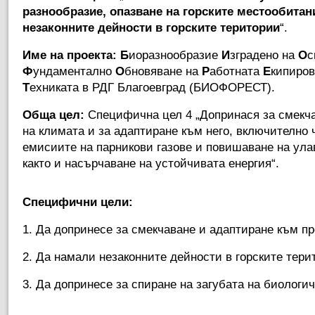
разнообразие, опазване на горските местообитан
незаконните дейности в горските територии
“.
Име на проекта:
Б
иоразнообразие
И
зградено на
О
с
Ф
ундаментално
О
бновяване на
Р
аботната
Е
кипиров
Т
ехниката в РДГ Благоевград (БИОФОРЕСТ).
Обща цел:
Специфична цел 4 „Допринася за смекча
на климата и за адаптиране към него, включително 
емисиите на парникови газове и повишаване на ула
както и насърчаване на устойчивата енергия“.
Специфични цели:
1. Да допринесе за смекчаване и адаптиране към п
2. Да намали незаконните дейности в горските тери
3. Да допринесе за спиране на загубата на биологи