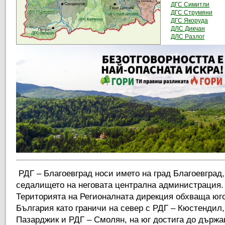
ДГС Симитли
ДГС Струмяни
ДГС Якоруда
ДЛС Дикчан
ДЛС Разлог
РДГ – Благоевград носи името на град Благоевград,
седалището на неговата централна администрация.
Територията на Регионалната дирекция обхваща юго
България като граничи на север с РДГ – Кюстендил, 
Пазарджик и РДГ – Смолян, на юг достига до държа