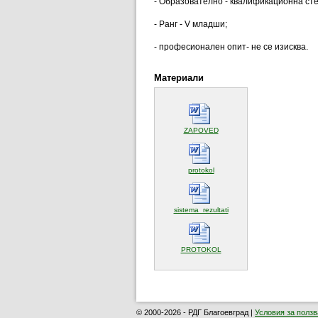
- Образователно - квалификационна ст
- Ранг - V младши;
- професионален опит- не се изисква.
Материали
(отваря се в нов прозорец)
ZAPOVED
(отваря се в нов прозорец)
protokol
(отваря се в нов прозорец
sistema_rezultati
(отваря се в нов прозорец)
PROTOKOL
© 2000-2026 - РДГ Благоевград |
Условия за полз