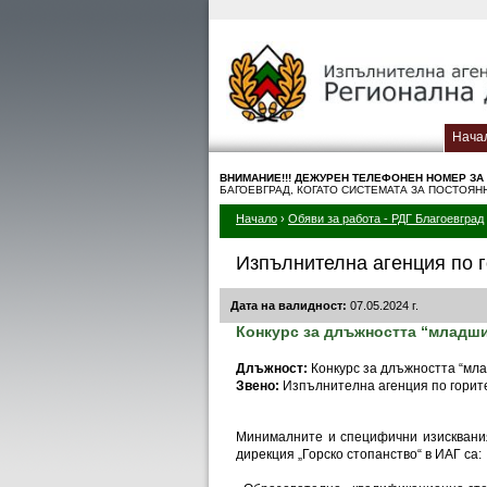
Нача
ВНИМАНИЕ!!! ДЕЖУРЕН TЕЛЕФОНЕН НОМЕР ЗА
БАГОЕВГРАД, КОГАТО СИСТЕМАТА ЗА ПОСТОЯ
Начало
›
Обяви за работа - РДГ Благоевград
Изпълнителна агенция по г
Дата на валидност:
07.05.2024 г.
Конкурс за длъжността “младши 
Длъжност:
Конкурс за длъжността “млад
Звено:
Изпълнителна агенция по горит
Минималните и специфични изисквания
дирекция „Горско стопанство“ в ИАГ са: