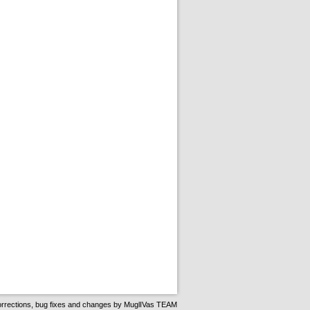
rrections, bug fixes and changes by
MuglIVas TEAM