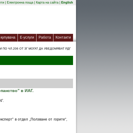
(отваря се в нов прозорец)
ети
|
Електронна поща
|
Карта на сайта
|
English
(отваря се в нов прозорец)
(отваря се в нов прозорец)
купувача
Е-услуги
Работа
Контакти
ПО ЧЛ.206 ОТ ЗГ МОГАТ ДА УВЕДОМЯВАТ РДГ
панство” в ИАГ.
АГ.
сперт” в отдел „Ползване от горите“,